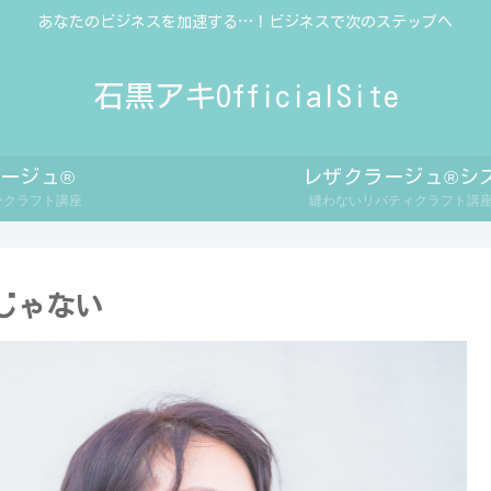
あなたのビジネスを加速する…！ビジネスで次のステップへ
石黒アキOfficialSite
ージュ®
レザクラージュ®シ
ークラフト講座
縫わないリバティクラフト講
じゃない