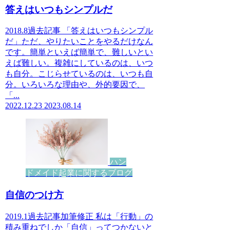
答えはいつもシンプルだ
2018.8過去記事 「答えはいつもシンプル
だ」ただ、やりたいことをやるだけなん
です。簡単といえば簡単で、難しいとい
えば難しい。複雑にしているのは、いつ
も自分。こじらせているのは、いつも自
分。いろいろな理由や、外的要因で、
「...
2022.12.23
2023.08.14
ハン
ドメイド起業に関するブログ
自信のつけ方
2019.1過去記事加筆修正 私は「行動」の
積み重ねでしか「自信」ってつかないと