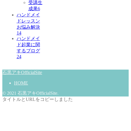
受講生
成果
6
ハンドメイ
ドレッスン
お悩み解決
14
ハンドメイ
ド起業に関
するブログ
24
石黒アキOfficialSite
HOME
© 2021 石黒アキOfficialSite.
タイトルとURLをコピーしました