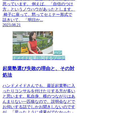
思っています。 例えば、 「自信のつけ
方」というノウハウがあったとします。
椅子に座って、黙ってセミナー形式で
話きいて、 「明日か...
2023.08.21
ハン
ドメイド起業に関するブログ
起業塾選び失敗の理由と、その対
処法
ハンドメイドさんでも、最近起業塾に入
ったりコンサルを付けたりする方が多い
と思います。私自身、横のつながりはあ
んまりない一匹狼なので、説明会などで
お伺いする話でしかお聞きしないのです
が、「思ったように成果がでなかった」