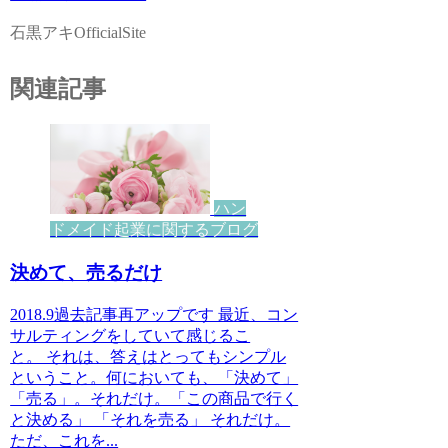
石黒アキOfficialSite
関連記事
ハン
ドメイド起業に関するブログ
決めて、売るだけ
2018.9過去記事再アップです 最近、コン
サルティングをしていて感じるこ
と。 それは、答えはとってもシンプル
ということ。何においても、「決めて」
「売る」。それだけ。「この商品で行く
と決める」 「それを売る」 それだけ。
ただ、これを...