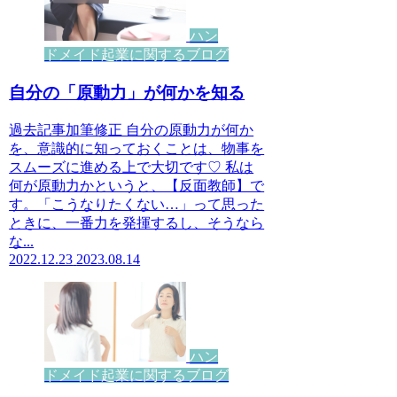
ハン
ドメイド起業に関するブログ
自分の「原動力」が何かを知る
過去記事加筆修正 自分の原動力が何か
を、意識的に知っておくことは、物事を
スムーズに進める上で大切です♡ 私は
何が原動力かというと、【反面教師】で
す。「こうなりたくない…」って思った
ときに、一番力を発揮するし、そうなら
な...
2022.12.23
2023.08.14
ハン
ドメイド起業に関するブログ