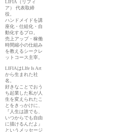
LIFIA（リフィ
ア） 代表取締
役。
ハンドメイドを講
座化・仕組化・自
動化するプロ。
売上アップ・稼働
時間縮小の仕組み
を教えるシークレ
ットコース主宰。
LIFIAはLIfe Is Art
から生まれた社
名。
好きなことでおう
ち起業した私が人
生を変えられたこ
とをきっかけに、
『人生は誰でも、
いつからでも自由
に描けるんだよ』
というメッセージ