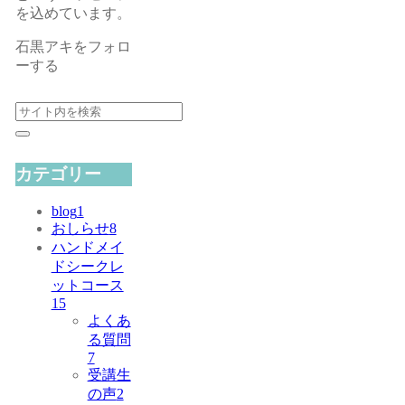
を込めています。
石黒アキをフォロ
ーする
カテゴリー
blog
1
おしらせ
8
ハンドメイ
ドシークレ
ットコース
15
よくあ
る質問
7
受講生
の声
2