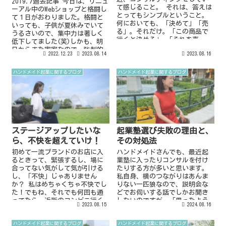
2019.7過去記事 今日は、リニュ
て感じること。 それは、答えは
ーアル中のWebショップと格闘し
とってもシンプルということ。
て１日がおわりました。格闘と
何においても、「決めて」「売
いっても、子供が夏休みでいて
る」。それだけ。「この商品で
うるさいので、集中力は著しく
行くと決める」 「それを売
低下してました(笑)しかも、明
る」 それだけ。ただ、これ
日からまた実家なので、強制的
2022.12.23
2023.08.14
2023.08.16
を...
に仕事ができないwこの...
ハンドメイド起業に関するブログ
ハンドメイド起業に関するブログ
ステージアップしたいな
起業塾選び失敗の理由と、
ら、不快を超えていけ！
その対処法
初めて一流ブランドのお店に入
ハンドメイドさんでも、最近起
るときって、緊張するし、場に
業塾に入ったりコンサルを付け
合ってない気がして気が引ける
たりする方が多いと思います。
し、「不快」じゃありません
私自身、横のつながりはあんま
か？ 私はめちゃくちゃ不快でし
りない一匹狼なので、説明会な
た！でもね、それでも何回も通
どでお伺いする話でしかお聞き
ってたら、近所のコンビニ行く
しないのですが、「思ったよう
2023.08.15
2024.08.16
ぐらいの感覚で店に入れるよ
に成果がでなかった」「投資額
う...
を回収...
ハンドメイド起業に関するブログ
ハンドメイド起業に関するブログ