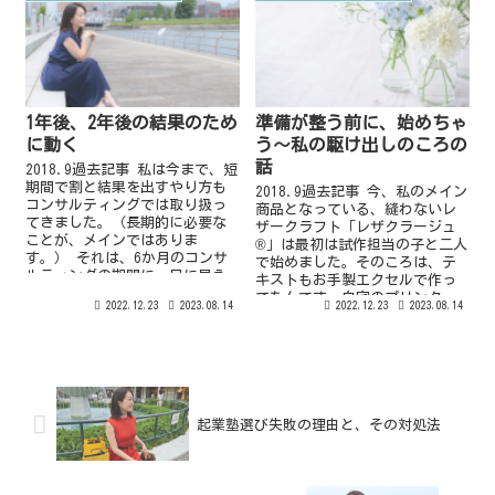
1年後、2年後の結果のため
準備が整う前に、始めちゃ
に動く
う～私の駆け出しのころの
話
2018.9過去記事 私は今まで、短
期間で割と結果を出すやり方も
2018.9過去記事 今、私のメイン
コンサルティングでは取り扱っ
商品となっている、縫わないレ
てきました。（長期的に必要な
ザークラフト「レザクラージュ
ことが、メインではありま
®️」は最初は試作担当の子と二人
す。） それは、6か月のコンサ
で始めました。そのころは、テ
ルティングの期間に、目に見え
キストもお手製エクセルで作っ
る手ごたえがない...
てたんです。自宅のプリンター
2022.12.23
2023.08.14
2022.12.23
2023.08.14
で刷ったテキスト...
起業塾選び失敗の理由と、その対処法