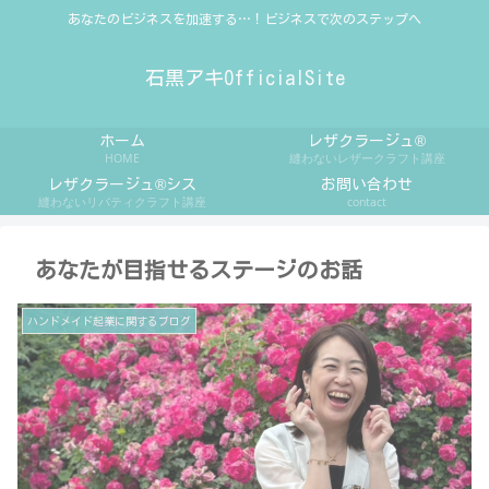
あなたのビジネスを加速する…！ビジネスで次のステップへ
石黒アキOfficialSite
ホーム
レザクラージュ®
HOME
縫わないレザークラフト講座
レザクラージュ®シス
お問い合わせ
縫わないリバティクラフト講座
contact
あなたが目指せるステージのお話
ハンドメイド起業に関するブログ