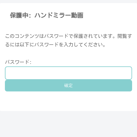
保護中: ハンドミラー動画
このコンテンツはパスワードで保護されています。閲覧す
るには以下にパスワードを入力してください。
パスワード: