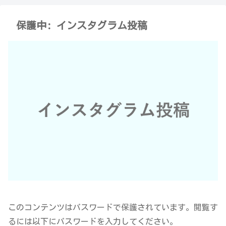
保護中: インスタグラム投稿
このコンテンツはパスワードで保護されています。閲覧す
るには以下にパスワードを入力してください。