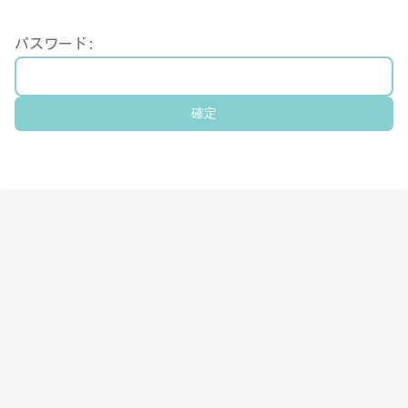
パスワード: