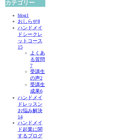
カテゴリー
blog
1
おしらせ
8
ハンドメイ
ドシークレ
ットコース
15
よくあ
る質問
7
受講生
の声
2
受講生
成果
6
ハンドメイ
ドレッスン
お悩み解決
14
ハンドメイ
ド起業に関
するブログ