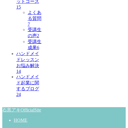
ットコース
15
よくあ
る質問
7
受講生
の声
2
受講生
成果
6
ハンドメイ
ドレッスン
お悩み解決
14
ハンドメイ
ド起業に関
するブログ
24
石黒アキOfficialSite
HOME