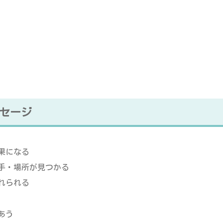
セージ
果になる
手・場所が見つかる
れられる
あう