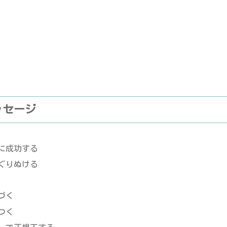
ッセージ
に成功する
ぐりぬける
づく
つく