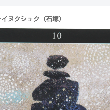
huk-イヌクシュク（石塚）